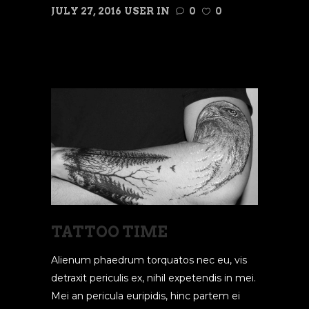
JULY 27, 2016
USER
IN
0
0
READ MORE
TATTOO TIME
Alienum phaedrum torquatos nec eu, vis
detraxit periculis ex, nihil expetendis in mei.
Mei an pericula euripidis, hinc partem ei