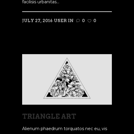
facilisis urbanitas...
JULY 27, 2016
USER
IN
0
0
READ MORE
TRIANGLE ART
Alienum phaedrum torquatos nec eu, vis