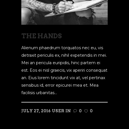
THE HANDS
Alienum phaedrum torquatos nec eu, vis
detraxit periculis ex, nihil expetendis in mei.
Mei an pericula euripidis, hinc partem ei
est. Eos ei nisl graecis, vix aperiri consequat
an. Eius lorem tincidunt vix at, vel pertinax
sensibus id, error epicurei mea et. Mea
facilisis urbanitas...
JULY 27, 2016
USER
IN
0
0
READ MORE