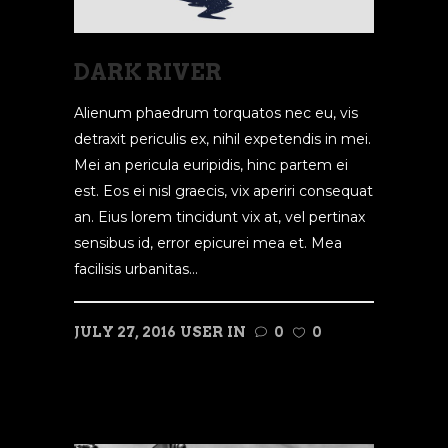
DARK RIVER
Alienum phaedrum torquatos nec eu, vis
detraxit periculis ex, nihil expetendis in mei.
Mei an pericula euripidis, hinc partem ei
est. Eos ei nisl graecis, vix aperiri consequat
an. Eius lorem tincidunt vix at, vel pertinax
sensibus id, error epicurei mea et. Mea
facilisis urbanitas...
JULY 27, 2016
USER
IN
0
0
READ MORE