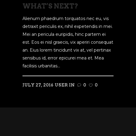
WHAT’S NEXT?
Alienum phaedrum torquatos nec eu, vis
detraxit periculis ex, nihil expetendis in mei.
Mei an pericula euripidis, hinc partem ei
est. Eos ei nisl graecis, vix aperiri consequat
an. Eius lorem tincidunt vix at, vel pertinax
sensibus id, error epicurei mea et. Mea
facilisis urbanitas...
JULY 27, 2016
USER
IN
0
0
READ MORE