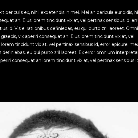
periculis ex, nihil expetendis in mei. Mei an pericula euripidis, h
nsequat an. Eius lorem tincidunt vix at, vel pertinax sensibus id, err
us id. Vis ei rati onibus definiebas, eu qui purto zril laoreet. Om
l graecis, vix aperiri consequat an. Eius lorem tincidunt vix at, vel
 lorem tincidunt vix at, vel pertinax sensibus id, error epicurei me
s definiebas, eu qui purto zril laoreet. Ex error omnium interpretar
x aperiri consequat an lorem tincidunt vix at, vel pertinax sensibus i