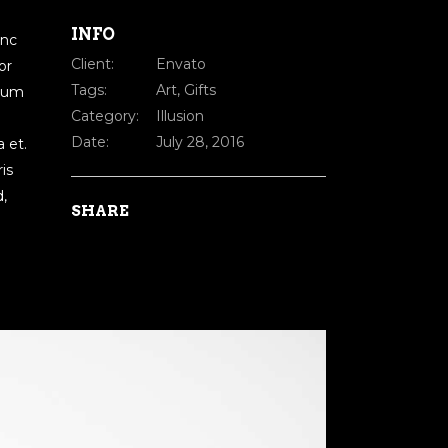
INFO
inc
Client:
Envato
or
Tags:
Art, Gifts
nium
Category:
Illusion
Date:
July 28, 2016
a et.
is
d,
SHARE