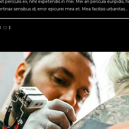
ericulis ex, nihil expetendis in mei. Mei an pericula euripidis, hinc
tinax sensibus id, error epicurei mea et. Mea facilisis urbanitas...
3
1