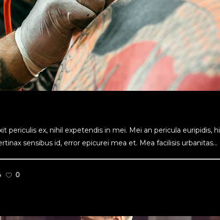
ericulis ex, nihil expetendis in mei. Mei an pericula euripidis, hinc
tinax sensibus id, error epicurei mea et. Mea facilisis urbanitas...
6
0