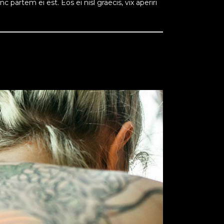
 partem ei est. Eos ei nisl graecis, vix aperiri
READ MORE