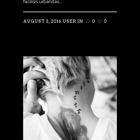
facilisis urbanitas...
AUGUST 3, 2016
USER
IN
0
0
READ MORE