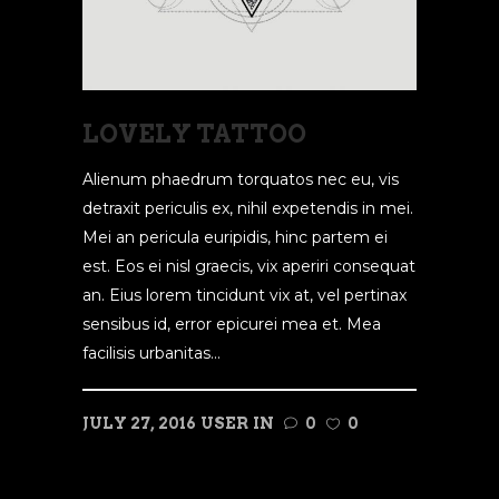
LOVELY TATTOO
Alienum phaedrum torquatos nec eu, vis
detraxit periculis ex, nihil expetendis in mei.
Mei an pericula euripidis, hinc partem ei
est. Eos ei nisl graecis, vix aperiri consequat
an. Eius lorem tincidunt vix at, vel pertinax
sensibus id, error epicurei mea et. Mea
facilisis urbanitas...
JULY 27, 2016
USER
IN
0
0
READ MORE