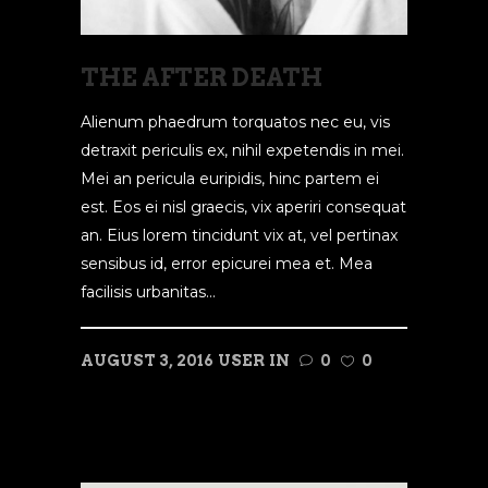
THE AFTER DEATH
Alienum phaedrum torquatos nec eu, vis
detraxit periculis ex, nihil expetendis in mei.
Mei an pericula euripidis, hinc partem ei
est. Eos ei nisl graecis, vix aperiri consequat
an. Eius lorem tincidunt vix at, vel pertinax
sensibus id, error epicurei mea et. Mea
facilisis urbanitas...
AUGUST 3, 2016
USER
IN
0
0
READ MORE