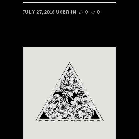
JULY 27, 2016
USER
IN
0
0
READ MORE