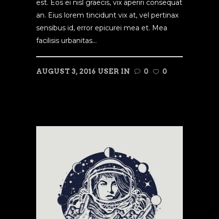
est. Eos ei nisl graecis, vix aperiri consequat
an. Eius lorem tincidunt vix at, vel pertinax
sensibus id, error epicurei mea et. Mea
facilisis urbanitas...
AUGUST 3, 2016
USER
IN
0
0
READ MORE