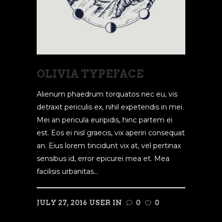
OLIVIA TYPEFACE
Alienum phaedrum torquatos nec eu, vis
detraxit periculis ex, nihil expetendis in mei.
Mei an pericula euripidis, hinc partem ei
est. Eos ei nisl graecis, vix aperiri consequat
an. Eius lorem tincidunt vix at, vel pertinax
sensibus id, error epicurei mea et. Mea
facilisis urbanitas...
JULY 27, 2016
USER
IN
0
0
READ MORE