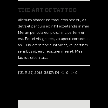
THE ART OF TATTOO
Alienum phaedrum torquatos nec eu, vis
detraxit periculis ex, nihil expetendis in mei.
Mei an pericula euripidis, hinc partem ei
est. Eos ei nisl graecis, vix aperiri consequat
an. Eius lorem tincidunt vix at, vel pertinax
sensibus id, error epicurei mea et. Mea
facilisis urbanitas...
JULY 27, 2016
USER
IN
0
0
READ MORE