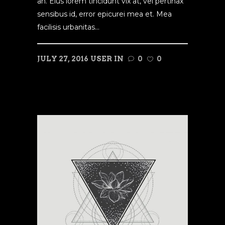
an. Eius lorem tincidunt vix at, vel pertinax
sensibus id, error epicurei mea et. Mea
facilisis urbanitas...
JULY 27, 2016
USER
IN
0
0
READ MORE