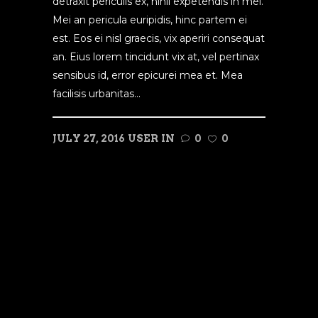
detraxit periculis ex, nihil expetendis in mei.
Mei an pericula euripidis, hinc partem ei
est. Eos ei nisl graecis, vix aperiri consequat
an. Eius lorem tincidunt vix at, vel pertinax
sensibus id, error epicurei mea et. Mea
facilisis urbanitas...
JULY 27, 2016
USER
IN
0
0
READ MORE
1
2
3