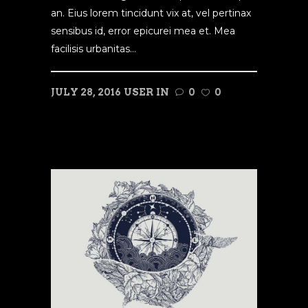
an. Eius lorem tincidunt vix at, vel pertinax
sensibus id, error epicurei mea et. Mea
facilisis urbanitas...
JULY 28, 2016
USER
IN
0
0
READ MORE