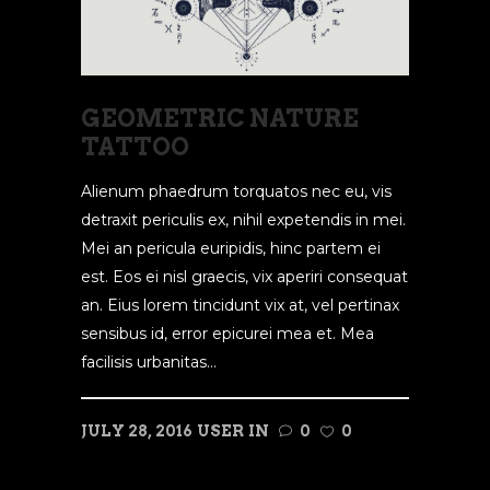
GEOMETRIC NATURE
TATTOO
Alienum phaedrum torquatos nec eu, vis
detraxit periculis ex, nihil expetendis in mei.
Mei an pericula euripidis, hinc partem ei
est. Eos ei nisl graecis, vix aperiri consequat
an. Eius lorem tincidunt vix at, vel pertinax
sensibus id, error epicurei mea et. Mea
facilisis urbanitas...
JULY 28, 2016
USER
IN
0
0
READ MORE