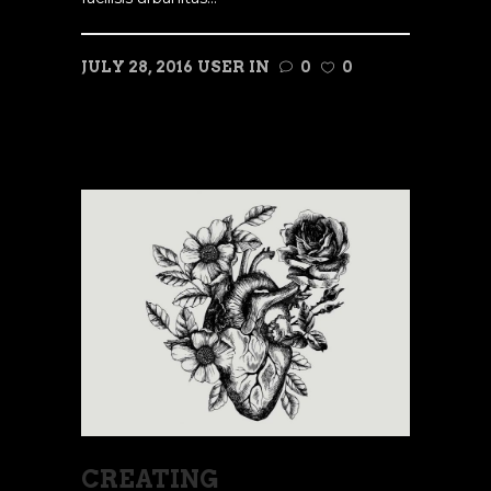
JULY 28, 2016
USER
IN
0
0
READ MORE
CREATING