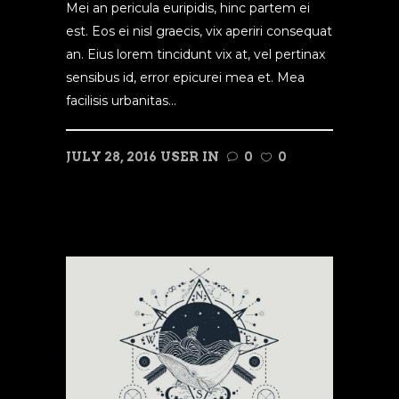
Mei an pericula euripidis, hinc partem ei
est. Eos ei nisl graecis, vix aperiri consequat
an. Eius lorem tincidunt vix at, vel pertinax
sensibus id, error epicurei mea et. Mea
facilisis urbanitas...
JULY 28, 2016
USER
IN
0
0
READ MORE