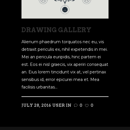
DRAWING GALLERY
Alienum phaedrum torquatos nec eu, vis
detraxit periculis ex, nihil expetendis in mei.
Mei an pericula euripidis, hinc partem ei
est. Eos ei nisl graecis, vix aperiri consequat
an. Eius lorem tincidunt vix at, vel pertinax
sensibus id, error epicurei mea et. Mea
facilisis urbanitas...
JULY 28, 2016
USER
IN
0
0
READ MORE