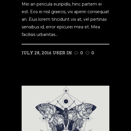
Mei an pericula euripidis, hinc partem ei
est. Eos ei nisl graecis, vix aperiri consequat
an. Eius lorem tincidunt vix at, vel pertinax
sensibus id, error epicurei mea et. Mea
facilisis urbanitas...
JULY 28, 2016
USER
IN
0
0
READ MORE