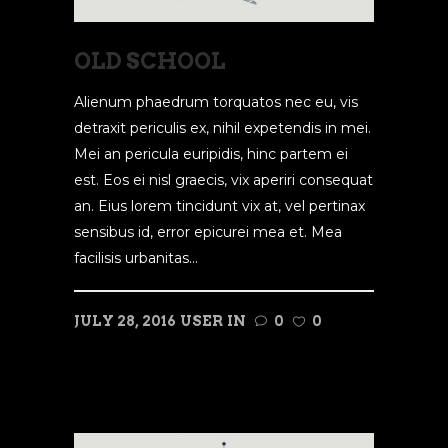
OLD SCHOOL
Alienum phaedrum torquatos nec eu, vis
detraxit periculis ex, nihil expetendis in mei.
Mei an pericula euripidis, hinc partem ei
est. Eos ei nisl graecis, vix aperiri consequat
an. Eius lorem tincidunt vix at, vel pertinax
sensibus id, error epicurei mea et. Mea
facilisis urbanitas...
JULY 28, 2016
USER
IN
0
0
READ MORE