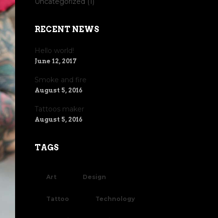
Uncategorized
(1)
RECENT NEWS
Hello world!
June 12, 2017
Smoke and fire
August 5, 2016
Tattoos maker
August 5, 2016
TAGS
Art
Design
Tattoo
Technology