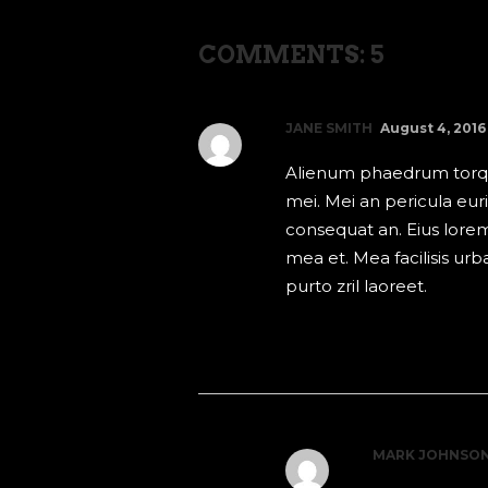
COMMENTS: 5
JANE SMITH
August 4, 2016
Alienum phaedrum torquat
mei. Mei an pericula eurip
consequat an. Eius lorem 
mea et. Mea facilisis urba
purto zril laoreet.
REPLY
MARK JOHNSO