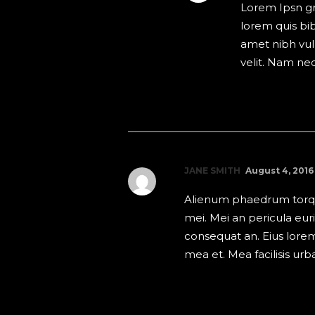
Lorem Ipsn gra
lorem quis bi
amet nibh vu
velit. Nam nec
REPLY
JANE SMITH
August 4, 2016
Alienum phaedrum torquat
mei. Mei an pericula eurip
consequat an. Eius lorem 
mea et. Mea facilisis urb
REPLY