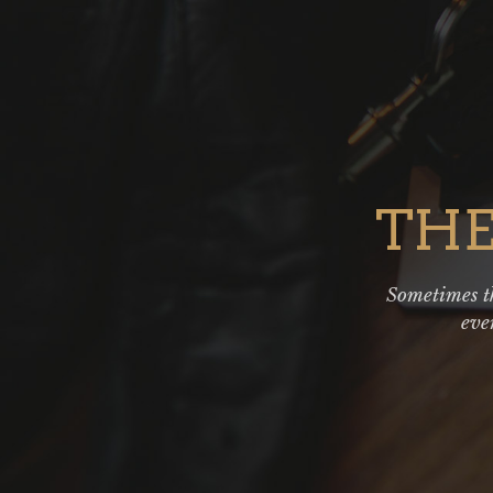
THE
Sometimes th
eve