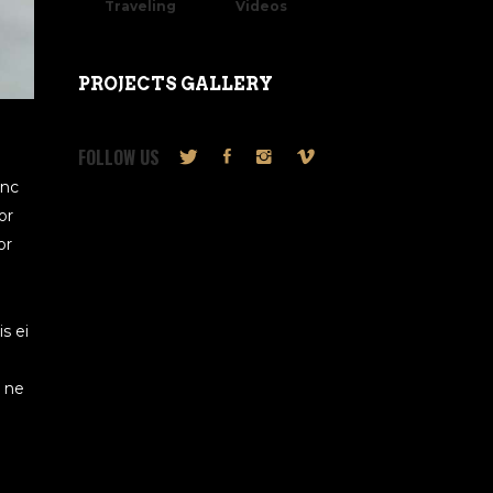
Traveling
Videos
PROJECTS GALLERY
FOLLOW US
inc
or
or
s ei
u ne