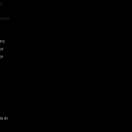
Ex
mnes
inc
or
or
n
m
s ei