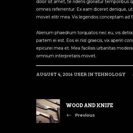
dolor sit amet, te ridens gloriatur temporibus 
omnes referrentur. Ex eam diceret denique, ut 
movet elitr mea. Vis legendos conceptam ad fa
Alienum phaedrum torquatos nec eu, vis detraxit 
partem ei est. Eos ei nisl graecis, vix aperiri co
epicurei mea et. Mea facilisis urbanitas moderatiu
omnium interpretaris movet.
AUGUST 4, 2016
USER
IN
TEHNOLOGY
WOOD AND KNIFE
Previous