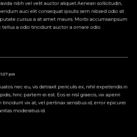
vida nibh vel velit auctor aliquet.Aenean sollicitudin,
bendum auci elit consequat ipsutis sem nibsed odio sit
lputate cursus a sit amet mauris. Morbi accumsanpsum
 tellus a odio tincidunt auctor a ornare odio.
 1:27 pm
os nec eu, vis detraxit periculis ex, nihil expetendis in
idis, hinc partem ei est. Eos ei nisl graecis, vix aperiri
tincidunt vix at, vel pertinax sensibus id, error epicurei
anitas moderatius id.