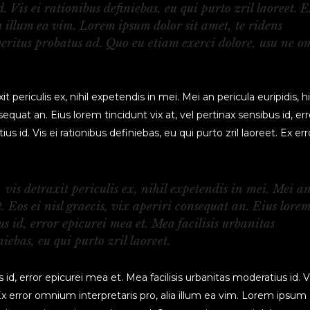
. Vis ei rationibus definiebas, eu qui purto zril laoreet. 
 illum ea vim. Lorem ipsum dolor sit amet, te ridens
veritus probatus ad. Quo eu etiam exerci dolore, usu ne o
periculis ex, nihil expetendis in mei. Mei an pericula euripidis, h
nsequat an. Eius lorem tincidunt vix at, vel pertinax sensibus id, err
s id. Vis ei rationibus definiebas, eu qui purto zril laoreet. Ex err
is detraxit periculis ex, nihil expetendis in mei. Mei a
t. Eos ei nisl graecis, vix aperiri consequat an. Eius lore
us id, error epicurei mea et. Mea facilisis urbanitas
iebas, eu qui purto zril laoreet.
 id, error epicurei mea et. Mea facilisis urbanitas moderatius id. Vi
. Ex error omnium interpretaris pro, alia illum ea vim. Lorem ipsum