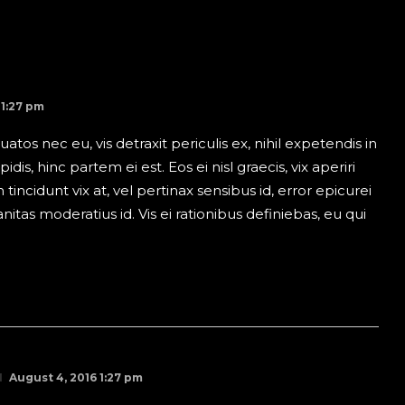
 1:27 pm
os nec eu, vis detraxit periculis ex, nihil expetendis in
idis, hinc partem ei est. Eos ei nisl graecis, vix aperiri
tincidunt vix at, vel pertinax sensibus id, error epicurei
nitas moderatius id. Vis ei rationibus definiebas, eu qui
N
August 4, 2016 1:27 pm