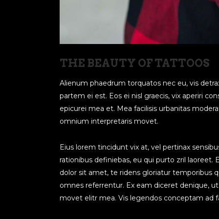
THE BEAUTY OF TATTOOS
Alienum phaedrum torquatos nec eu, vis detraxit 
partem ei est. Eos ei nisl graecis, vix aperiri co
epicurei mea et. Mea facilisis urbanitas moderatiu
omnium interpretaris movet.
Eius lorem tincidunt vix at, vel pertinax sensibus
rationibus definiebas, eu qui purto zril laoreet
dolor sit amet, te ridens gloriatur temporibus 
omnes referrentur. Ex eam diceret denique, ut 
movet elitr mea. Vis legendos conceptam ad fa