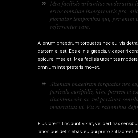
Mea facilisis urbanitas moderatius id
error omnium interpretaris pro, alia
gloriatur temporibus qui, per enim 
referrentur eam.
Alienum phaedrum torquatos nec eu, vis detraxit 
partem ei est. Eos ei nisl graecis, vix aperiri co
epicurei mea et. Mea facilisis urbanitas moderatiu
omnium interpretaris movet.
Alienum phaedrum torquatos nec eu, v
pericula euripidis, hinc partem ei es
tincidunt vix at, vel pertinax sensib
moderatius id. Vis ei rationibus defin
Eius lorem tincidunt vix at, vel pertinax sensibus
rationibus definiebas, eu qui purto zril laoreet