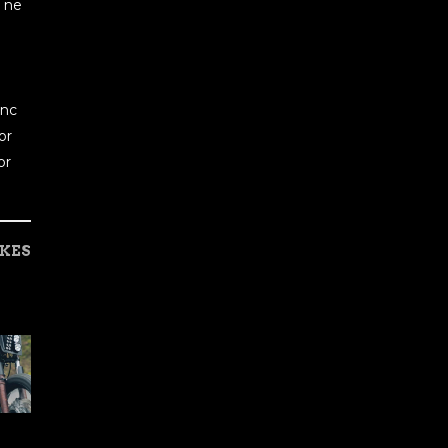
u ne
inc
or
or
IKES