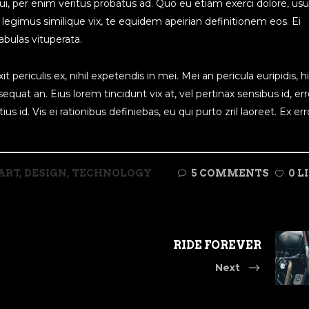
qui, per enim veritus probatus ad. Quo eu etiam exerci dolore, us
legimus similique vix, te equidem apeirian definitionem eos. Ei
bulas vituperata.
periculis ex, nihil expetendis in mei. Mei an pericula euripidis, h
nsequat an. Eius lorem tincidunt vix at, vel pertinax sensibus id, err
s id. Vis ei rationibus definiebas, eu qui purto zril laoreet. Ex err
ART
,
DESIGN
,
TECHNOLOGY
5 COMMENTS
0 L
RIDE FOREVER
Next