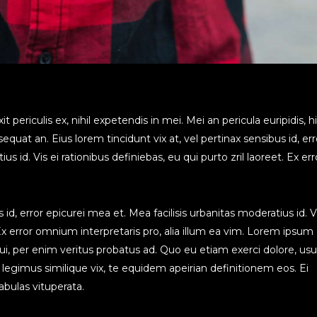
periculis ex, nihil expetendis in mei. Mei an pericula euripidis, h
nsequat an. Eius lorem tincidunt vix at, vel pertinax sensibus id, err
s id. Vis ei rationibus definiebas, eu qui purto zril laoreet. Ex err
 id, error epicurei mea et. Mea facilisis urbanitas moderatius id. Vi
. Ex error omnium interpretaris pro, alia illum ea vim. Lorem ipsum
qui, per enim veritus probatus ad. Quo eu etiam exerci dolore, us
legimus similique vix, te equidem apeirian definitionem eos. Ei
bulas vituperata.